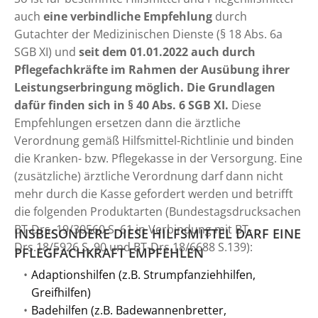
auch
eine verbindliche Empfehlung
durch
Gutachter der Medizinischen Dienste (§ 18 Abs. 6a
SGB XI) und
seit dem 01.01.2022 auch durch
Pflegefachkräfte im Rahmen der Ausübung ihrer
Leistungserbringung möglich. Die Grundlagen
dafür finden sich in
§ 40 Abs. 6 SGB XI.
Diese
Empfehlungen ersetzen dann die ärztliche
Verordnung gemäß Hilfsmittel-Richtlinie und binden
die Kranken- bzw. Pflegekasse in der Versorgung. Eine
(zusätzliche) ärztliche Verordnung darf dann nicht
mehr durch die Kasse gefordert werden und betrifft
die folgenden Produktarten (Bundestagsdrucksachen
BT-Drs. 19/30560 S. 61 in Verbindung mit BT-
INSBESONDERE DIESE HILFSMITTEL DARF EINE
Drs.18/5926 S. 90 und BT-Drs.18/6688 S.139):
PFLEGFACHKRAFT EMPFEHLEN
Adaptionshilfen (z.B. Strumpfanziehhilfen,
Greifhilfen)
Badehilfen (z.B. Badewannenbretter,